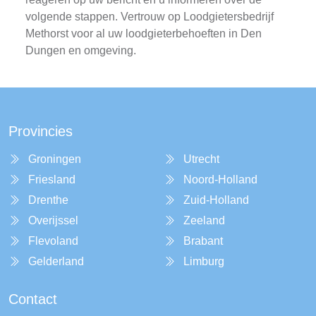
volgende stappen. Vertrouw op Loodgietersbedrijf
Methorst voor al uw loodgieterbehoeften in Den
Dungen en omgeving.
Provincies
Groningen
Utrecht
Friesland
Noord-Holland
Drenthe
Zuid-Holland
Overijssel
Zeeland
Flevoland
Brabant
Gelderland
Limburg
Contact