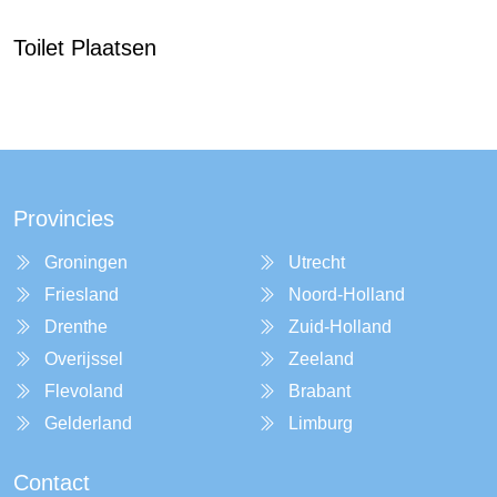
Toilet Plaatsen
Provincies
Groningen
Utrecht
Friesland
Noord-Holland
Drenthe
Zuid-Holland
Overijssel
Zeeland
Flevoland
Brabant
Gelderland
Limburg
Contact