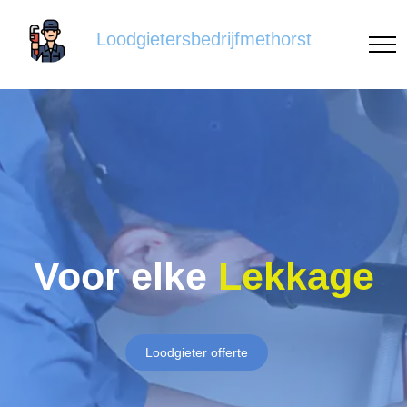
Loodgietersbedrijfmethorst
Voor elke
Lekkage
Loodgieter offerte